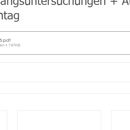
gangsuntersuchungen + 
htag
5
.pdf
en • 197KB