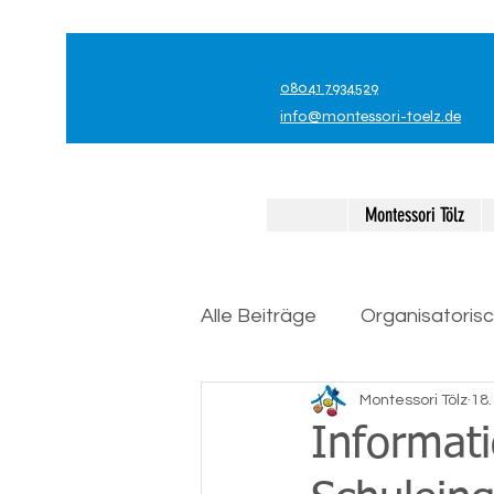
08041 7934529
info@montessori-toelz.de
Montessori Tölz
Alle Beiträge
Organisatoris
Montessori Tölz
18.
Informat