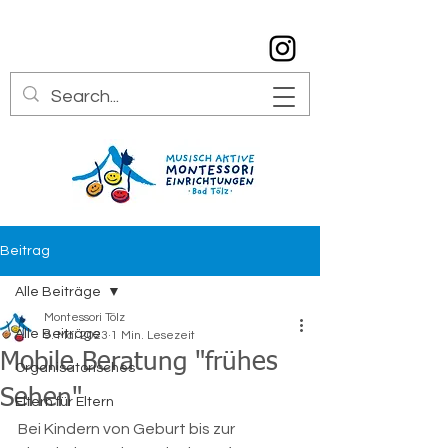
info@montessori-toelz.de
08041 7934529
Beitrag
Alle Beiträge
Montessori Tölz
Alle Beiträge
9. Mai 2023
1 Min. Lesezeit
Mobile Beratung "frühes
Organisatorisches
Sehen"
Eltern für Eltern
Bei Kindern von Geburt bis zur 