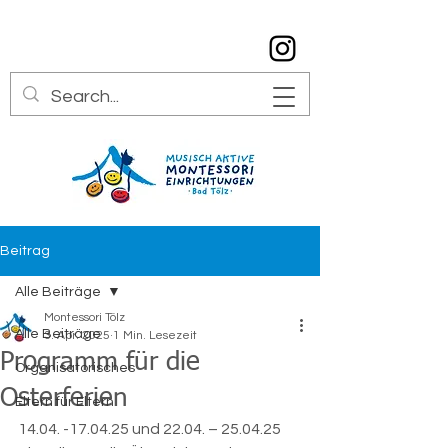
info@montessori-toelz.de
08041 7934529
Beitrag
Alle Beiträge
Montessori Tölz
Alle Beiträge
3. Apr. 2025
1 Min. Lesezeit
Programm für die
Organisatorisches
Osterferien
Eltern für Eltern
14.04. -17.04.25 und 22.04. – 25.04.25