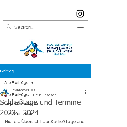
info@montessori-toelz.de
08041 7934529
Beitrag
Alle Beiträge
Montessori Tölz
Alle Beiträge
6. Nov. 2023
1 Min. Lesezeit
Schließtage und Termine
Organisatorisches
2023 - 2024
Eltern für Eltern
Hier die Übersicht der Schließtage und 