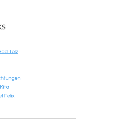
ks
Bad Tölz
ichtungen
Kita
l Felix