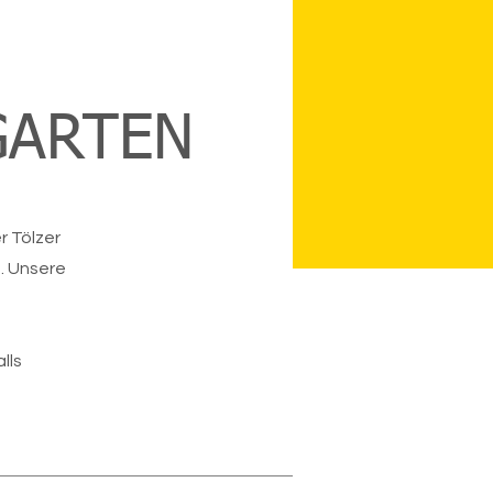
GARTEN
r Tölzer
. Unsere
lls