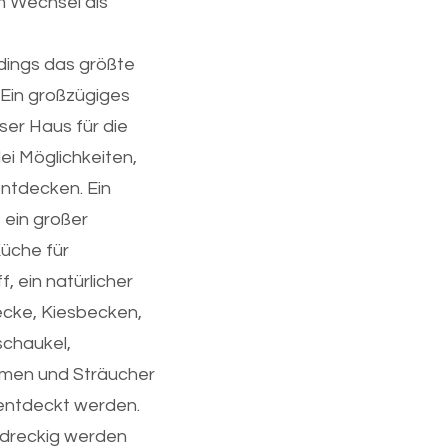
 Wechsel als
rdings das größte
. Ein großzügiges
ser Haus für die
lei Möglichkeiten,
entdecken. Ein
 ein großer
üche für
f, ein natürlicher
ecke, Kiesbecken,
schaukel,
umen und Sträucher
 entdeckt werden.
r dreckig werden