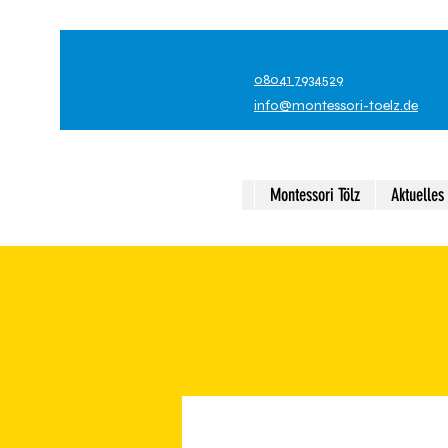
08041 7934529
info@montessori-toelz.de
Montessori Tölz
Aktuelles