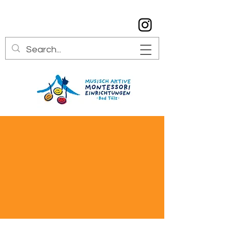
info@montessori-toelz.de
08041 7934529