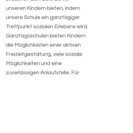
unseren Kindern bieten, indem
unsere Schule ein ganztägiger
Treffpunkt sozialen Erlebens wird.
Ganztagsschulen bieten Kindern
die Möglichkeiten einer aktiven
Freizeitgestaltung, viele soziale
Möglichkeiten und eine
zuverlässigen Anlaufstelle. Für
ganztags berufstätige Eltern ist
es eine Entlastung, ihre Kinder gut
und mit reichlich künstlerischen
und sportlichen Angeboten mit
einfühlsamen Pädagogen
versorgt zu wissen. Konzentrierte