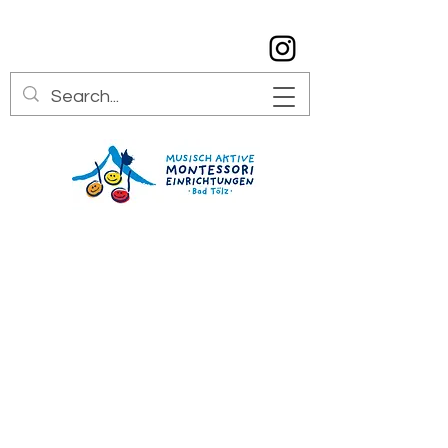
info@montessori-toelz.de
08041 7934529