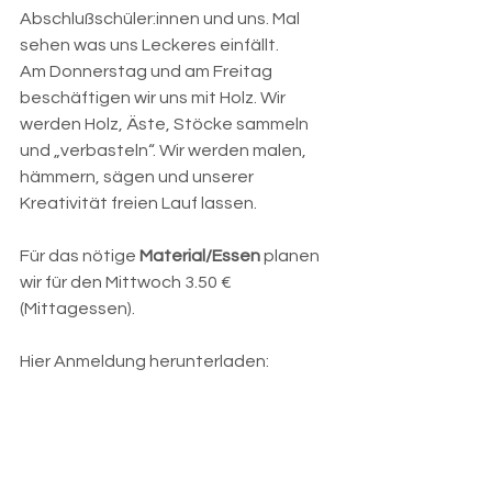
Abschlußschüler:innen und uns. Mal 
sehen was uns Leckeres einfällt.
Am Donnerstag und am Freitag 
beschäftigen wir uns mit Holz. Wir 
werden Holz, Äste, Stöcke sammeln 
und „verbasteln“. Wir werden malen, 
hämmern, sägen und unserer 
Kreativität freien Lauf lassen.
Für das nötige 
Material/Essen 
planen 
wir für den Mittwoch 3.50 € 
(Mittagessen).
Hier Anmeldung herunterladen: 
Faschingsferienprogramm 25-Elternbrief
.pdf
PDF herunterladen • 102KB