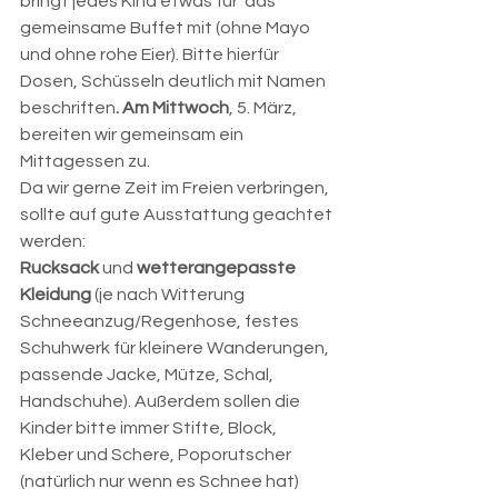
bringt jedes Kind etwas für  das 
gemeinsame Buffet mit (ohne Mayo 
und ohne rohe Eier). Bitte hierfür 
Dosen, Schüsseln deutlich mit Namen 
beschriften
. Am Mittwoch
, 5. März, 
bereiten wir gemeinsam ein 
Mittagessen zu.
Da wir gerne Zeit im Freien verbringen, 
sollte auf gute Ausstattung geachtet 
werden:
Rucksack
 und 
wetterangepasste 
Kleidung
 (je nach Witterung 
Schneeanzug/Regenhose, festes 
Schuhwerk für kleinere Wanderungen, 
passende Jacke, Mütze, Schal, 
Handschuhe). Außerdem sollen die 
Kinder bitte immer Stifte, Block, 
Kleber und Schere, Poporutscher 
(natürlich nur wenn es Schnee hat) 