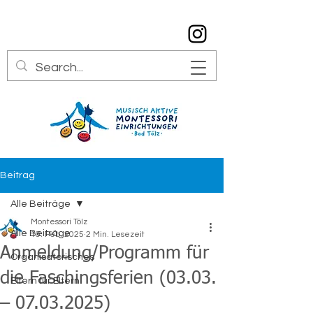
info@montessori-toelz.de
08041 7934529
Beitrag
Alle Beiträge
Montessori Tölz
Alle Beiträge
19. Feb. 2025
2 Min. Lesezeit
Anmeldung/Programm für
Organisatorisches
die Faschingsferien (03.03.
Eltern für Eltern
– 07.03.2025)