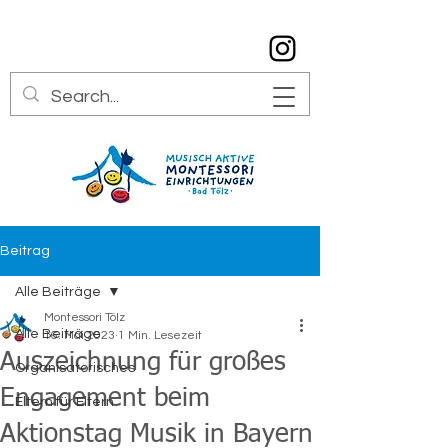
info@montessori-toelz.de
08041 7934529
Beitrag
Alle Beiträge
Montessori Tölz
Alle Beiträge
16. Mai 2023
1 Min. Lesezeit
Auszeichnung für großes
Organisatorisches
Engagement beim
Eltern für Eltern
Aktionstag Musik in Bayern