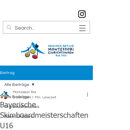
info@montessori-toelz.de
08041 7934529
Beitrag
Alle Beiträge
Montessori Tölz
Alle Beiträge
3. Juli 2024
1 Min. Lesezeit
Bayerische
Organisatorisches
Skimboardmeisterschaften
Eltern für Eltern
U16