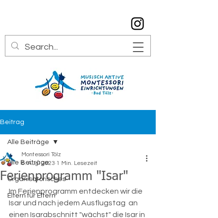
info@montessori-toelz.de
08041 7934529
Beitrag
Alle Beiträge
Montessori Tölz
Alle Beiträge
8. Aug. 2023
1 Min. Lesezeit
Ferienprogramm "Isar"
Organisatorisches
Im Ferienprogramm entdecken wir die 
Eltern für Eltern
Isar und nach jedem Ausflugstag  an 
einen Isarabschnitt "wächst" die Isar in 