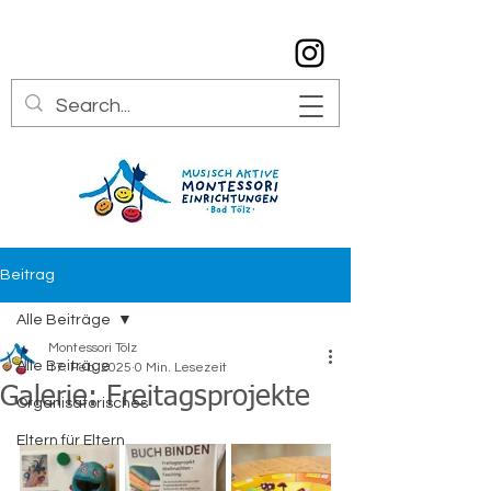
info@montessori-toelz.de
08041 7934529
Beitrag
Alle Beiträge
Montessori Tölz
Alle Beiträge
17. Feb. 2025
0 Min. Lesezeit
Galerie: Freitagsprojekte
Organisatorisches
Eltern für Eltern