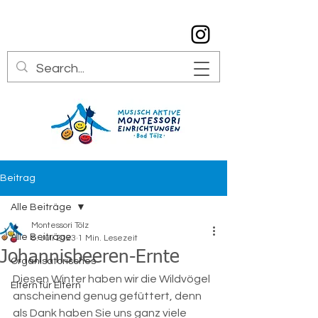
info@montessori-toelz.de
08041 7934529
Beitrag
Alle Beiträge
Montessori Tölz
Alle Beiträge
8. Juli 2023
1 Min. Lesezeit
Johannisbeeren-Ernte
Organisatorisches
Diesen Winter haben wir die Wildvögel 
Eltern für Eltern
anscheinend genug gefüttert, denn 
als Dank haben Sie uns ganz viele 