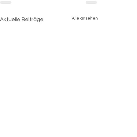
Alle ansehen
Aktuelle Beiträge
Hospitationstage und
Infonachmittage bzw.
info@montessori-toelz.de