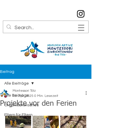
info@montessori-toelz.de
08041 7934529
Beitrag
Alle Beiträge
Montessori Tölz
Alle Beiträge
10. Apr. 2025
0 Min. Lesezeit
Projekte vor den Ferien
Organisatorisches
Eltern für Eltern